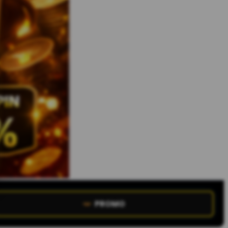
elimpah
PROMO