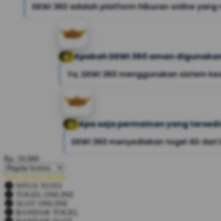
DEWI 360 adalah platform hiburan online yang
Apakah DEWI 360 aman digunaka
Q
Ya, DEWI 360 menggunakan sistem kea
Apa saja permainan yang tersedi
Q
DEWI 360 menyediakan togel 4D dari b
Rp.
10.000
View license details
SITUS TOTO
TOGEL ONLINE
SLOT ONLINE
BANDAR TOGEL