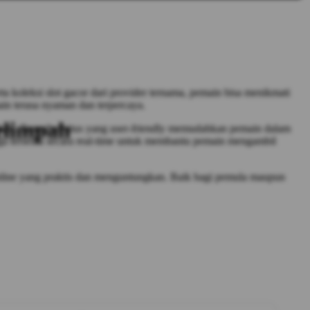
ta koleksi slot gacor dari provider ternama, pemain bisa menikmati
in terasa nyaman dan terpercaya.
elimpah
 hari. Tampilan situs yang user-friendly memudahkan pemain dalam
juga tersedia secara real-time untuk membantu pemain mengambil
online yang praktis dan menguntungkan. Baik bagi pemula maupun