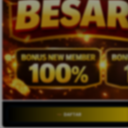
DEWI 360 Agen Slot Gacor Onli
DEWI 360 sebagai agen terbaik menyediakan slot88 dan slot777 slot
DAFTAR