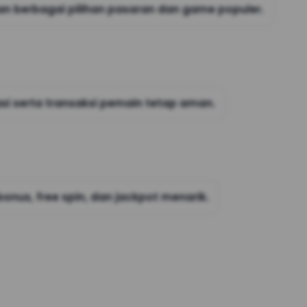
an berbagai pilihan pasaran dan game populer.
i serta transaksi pemain tetap aman.
onus, free spin, dan jackpot menarik.